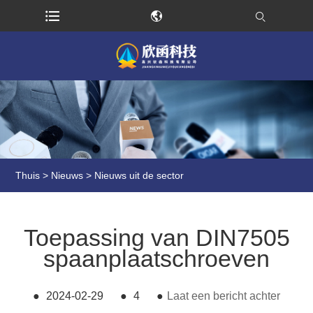
Thuis
>
Nieuws
>
Nieuws uit de sector
Toepassing van DIN7505
spaanplaatschroeven
●
2024-02-29
●
4
●
Laat een bericht achter